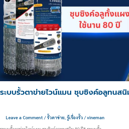
สนิม
80
ปี
ระบบรั้วตาข่ายไวน์แมน ชุบซิงค์อลูทนสนิ
Leave a Comment
/
รั้วตาข่าย
,
รู้เรื่องรั้ว
/
vineman
ระบบรั้วตาข่ายไวน์แมน ชุบซิงค์อลูทนสนิม 80 ปี* ระบบรั้ว