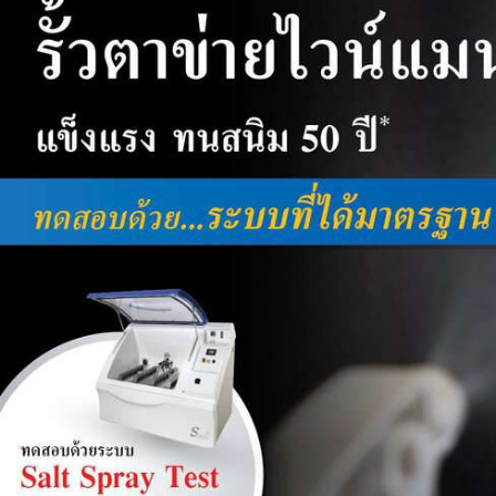
ตาข่าย
ไวน์
แมน
ทน
สนิม
50
ปี*
ทดสอบ
แบบ
มาตรฐาน
ด้วย
การ
Salt
Spray
Test
(การ
ทดสอบ
พ่น
ละออง