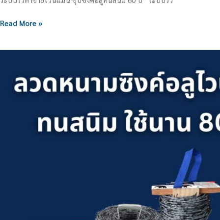
Read More »
ลวด
หนาม
ซิงค์
อลู
ไวน์
แมน
ทน
สนิม
ใช้
นาน
80
ปี