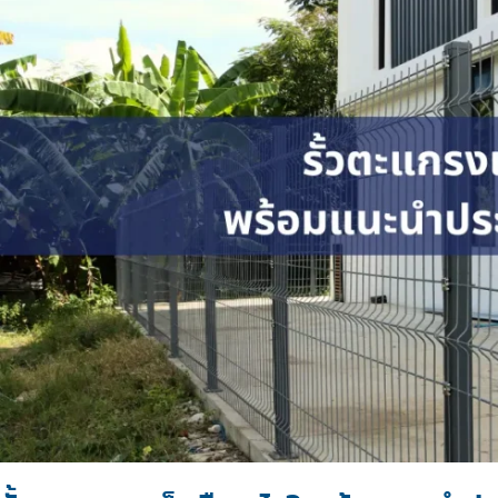
คือ
อะไร?
พร้อม
แนะนำ
ประเภท
และ
การ
ใช้
งาน