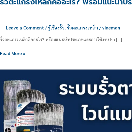
รั้วตะแกรงเหล็กคืออะไร? พร้อมแนะนำป
Leave a Comment
/
รู้เรื่องรั้ว
,
รั้วตะแกรงเหล็ก
/
vineman
รั้วตะแกรงเหล็กคืออะไร? พร้อมแนะนำประเภทและการใช้งาน Fa […]
Read More »
ระบบ
รั้ว
ตาข่าย
ไวน์
แมน
ชุบ
ซิงค์
อลู
ทน